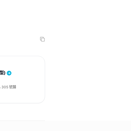
型)
 305 號舖