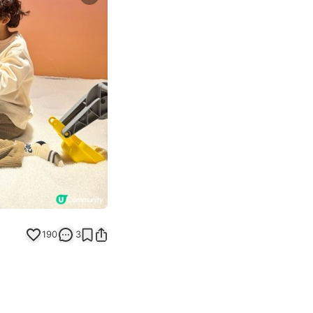
Next slide
190
3