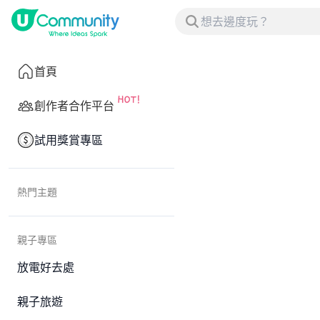
首頁
創作者合作平台
試用獎賞專區
熱門主題
親子專區
放電好去處
親子旅遊