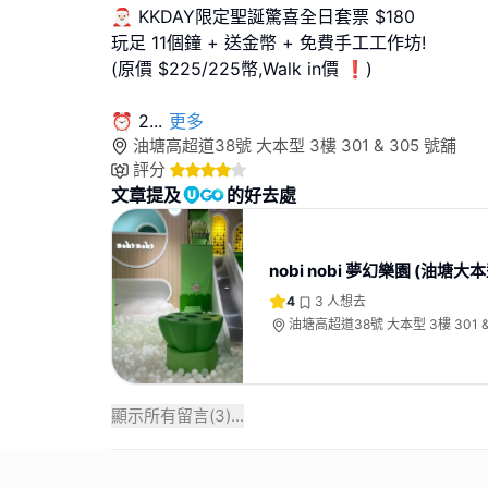
🎅🏻 KKDAY限定聖誕驚喜全日套票 $180
玩足 11個鐘 + 送金幣 + 免費手工工作坊!
(原價 $225/225幣,Walk in價 ❗)
⏰ 2
...
更多
油塘高超道38號 大本型 3樓 301 & 305 號舖
評分
文章提及
的好去處
nobi nobi 夢幻樂園 (油塘大本
4
3
人想去
油塘高超道38號 大本型 3樓 301 &
顯示所有留言(
3
)...