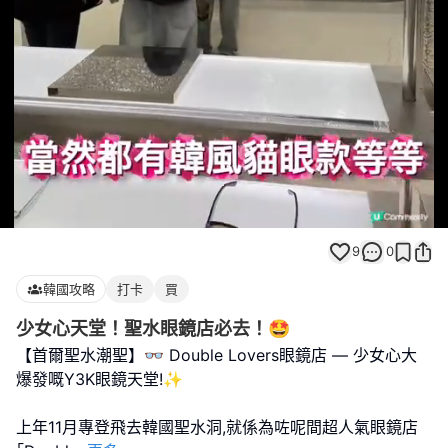
Loaded
:
Unmute
100.00%
9
0
韓國攻略
打卡
買
少女心天堂！聖水眼鏡店必去！🤩
【首爾聖水潮聖】👓 Double Lovers眼鏡店 — 少女心大
爆發嘅Y3K眼鏡天堂!✨
上年11月專登飛去韓國聖水洞,就係為咗呢間超人氣眼鏡店