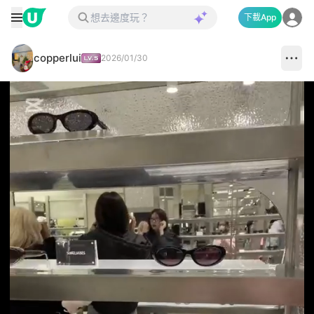
下載App
copperlui
2026/01/30