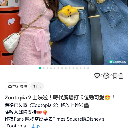
2
0
香港攻略
打卡
Zootopia 2 上映啦！時代廣場打卡位勁可愛🤩！
期待已久嘅《Zootopia 2》終於上映啦🎬
除咗入戲院支持🎟️🍿
作為Fans 嘅我當然要去Times Square嘅Disney’s
“Zootopia
...
更多