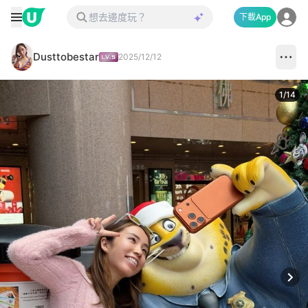
下載App
Dusttobestar
2025/12/12
1
/
14
Next