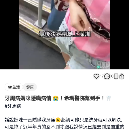
Loaded
:
Unmute
73.64%
17
0
生活
健康
牙周病媽咪隱瞞病情 😭！希瑪醫院幫到手！🦷
#牙周病
話說媽咪一直隱瞞我牙痛☹️起初可能只是洗牙就可以解決,
可是拖了近半年真的忍不到才跟我說情況已經去到是嚴重的