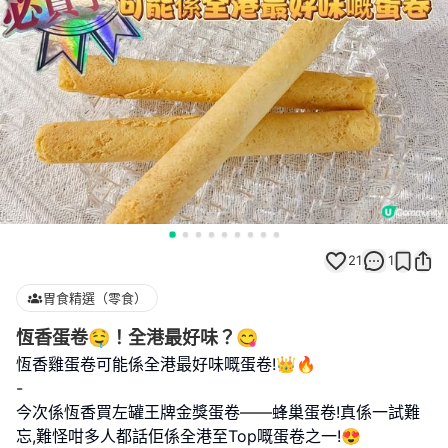
21
1
胃食精選（零食）
恆香蛋卷🤤！全港最好味？😋
恆香雞蛋卷可能係全港最好味嘅蛋卷!👑🔥
-
今次係恆香買左罐王牌金獎蛋卷——蜂巢蛋卷!真係一試難
忘,難怪咁多人都話佢係全港至Top嘅蛋卷之一!😍