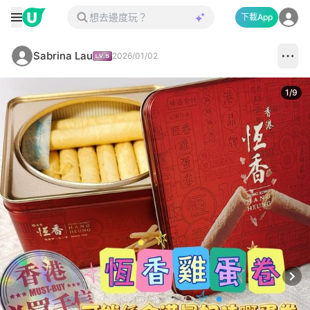
下載App
Sabrina Lau
2026/01/02
1
/
9
Next