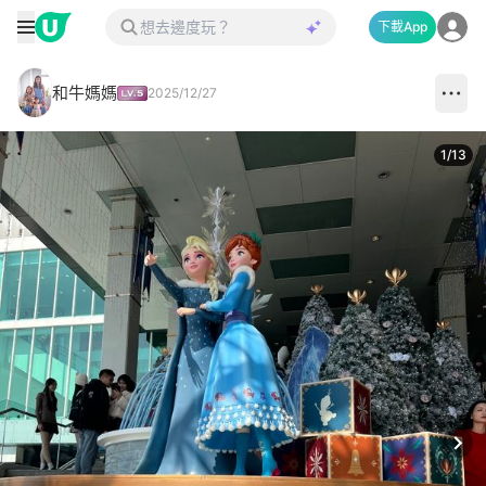
下載App
和牛媽媽
2025/12/27
1
/
13
Next