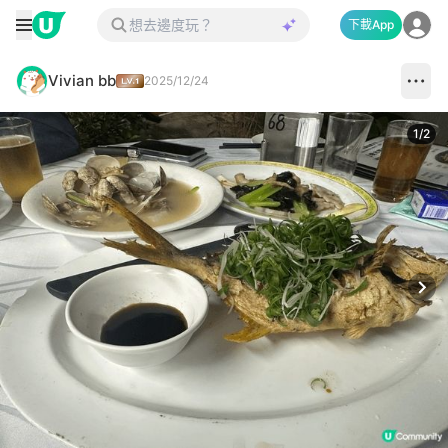
下載App
Vivian bb
2025/12/24
1
/
2
Next