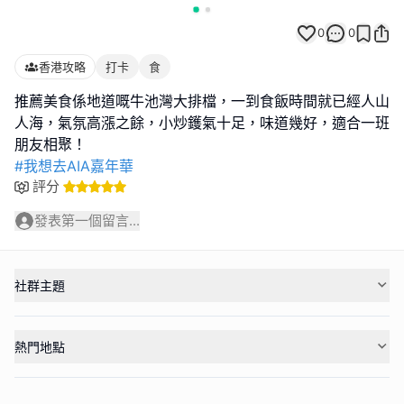
0
0
香港攻略
打卡
食
推薦美食係地道嘅牛池灣大排檔，一到食飯時間就已經人山
人海，氣氛高漲之餘，小炒鑊氣十足，味道幾好，適合一班
#我想去AIA嘉年華
評分
發表第一個留言...
社群主題
熱門地點