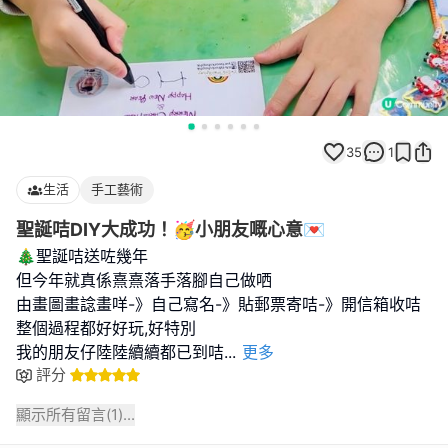
35
1
生活
手工藝術
聖誕咭DIY大成功！🥳小朋友嘅心意💌
🎄聖誕咭送咗幾年
但今年就真係熹熹落手落腳自己做哂
由畫圖畫諗畫咩-》自己寫名-》貼郵票寄咭-》開信箱收咭
整個過程都好好玩,好特別
我的朋友仔陸陸續續都已到咭
...
更多
評分
顯示所有留言(
1
)...