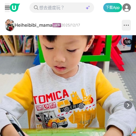
下載App
Heiheibibi_mama
2025/12/17
1
/
6
Next