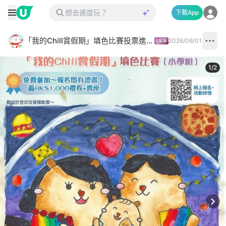
下載App
「我的Chill賞假期」填色比賽投票進行中✅
2026/06/01
1
/
2
Next