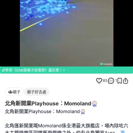
Loaded
:
Unmute
78.95%
參與《Chill賞親子放電祭》贏巨獎！
85
1
親子
親子好去處
北角新開業Playhouse：Momoland🎡
北角新開業Playhouse：Momoland🎡
北角匯新開業嘅Momoland係全港最大旗艦店，場內除咗六
大主題遊樂區同懷舊遊戲機之外，仲有北角獨家Aura
...
更