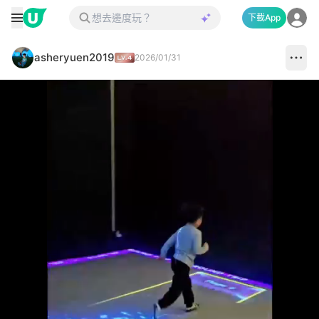
下載App
asheryuen2019
2026/01/31