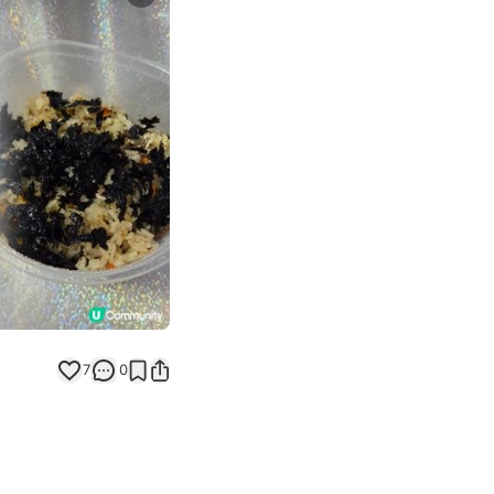
Next slide
7
0