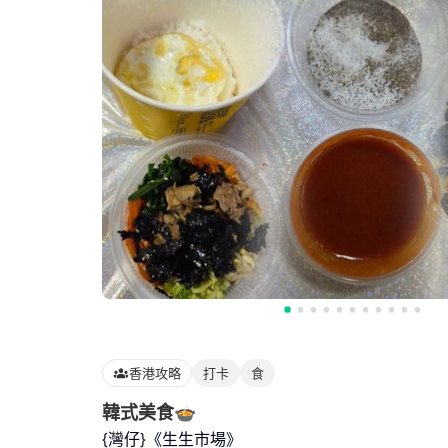
香港攻略
打卡
食
韓式美食🍲
{灣仔}《生生市場》