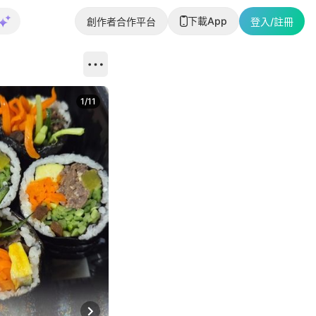
下載App
創作者合作平台
登入/註冊
1
/
11