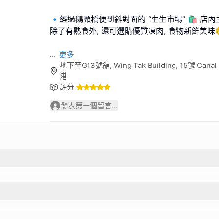
🔹️經過鵝頸橋便到斜對面的 “生生市場” 🛍 店
除了有熟食外, 還可選購優質凍肉, 食物新鮮美味
...
更多
地下至G13號舖, Wing Tak Building, 15號 Canal 
港
評分
發表第一個留言...