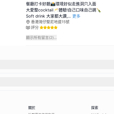
餐廳打卡好靚📸環境好似走進洞穴入面
大愛整cocktail🥂體驗!自己口味自己調🍾
Soft drink 大家都大讚,
...
更多
香港灣仔堅尼地道15號
評分
顯示所有留言(
2
)...
關於
探索