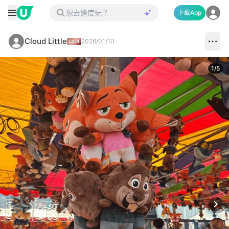
下載App
Cloud Little
2026/01/10
1
/
5
Next