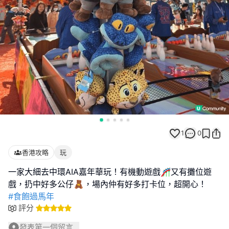
1
0
香港攻略
玩
一家大細去中環AIA嘉年華玩！有機動遊戲🎢又有攤位遊
#食飽過馬年
評分
發表第一個留言...