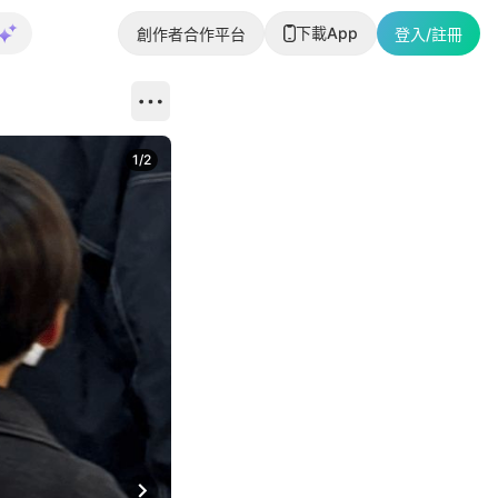
下載App
創作者合作平台
登入/註冊
1
/
2
即睇更多社