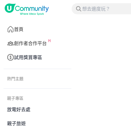
首頁
創作者合作平台
試用獎賞專區
熱門主題
親子專區
放電好去處
親子旅遊