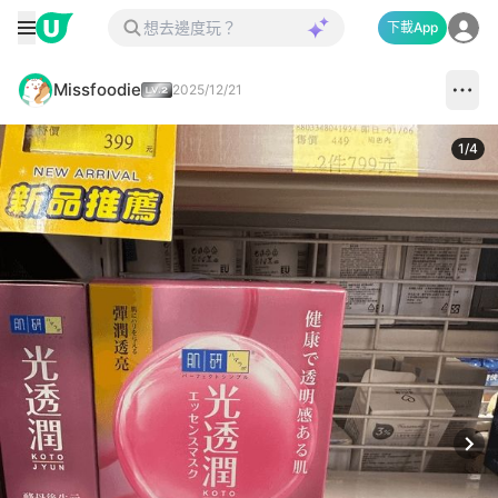
下載App
Missfoodie
2025/12/21
1
/
4
Next