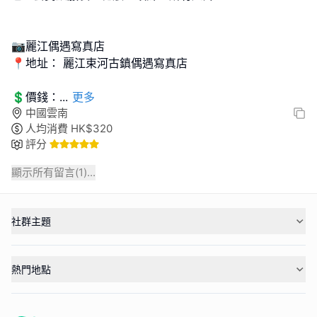
📷麗江偶遇寫真店
📍地址： 麗江束河古鎮偶遇寫真店
💲價錢：
...
更多
中國雲南
人均消費
HK$
320
評分
顯示所有留言(
1
)...
社群主題
熱門地點