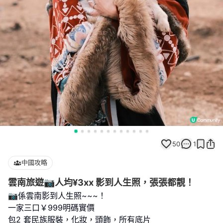
50
1
中國攻略
雲南旅遊📷人均¥3xx 影到人生照，張張都靚！
📷係雲南影到人生照~~~！
一家三口￥999明碼實價
包2 套民族服裝，化妝，頭飾，所有底片