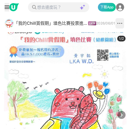
下載App
「我的Chill賞假期」填色比賽投票進行中✅
2026/06/01
1
/
2
Next