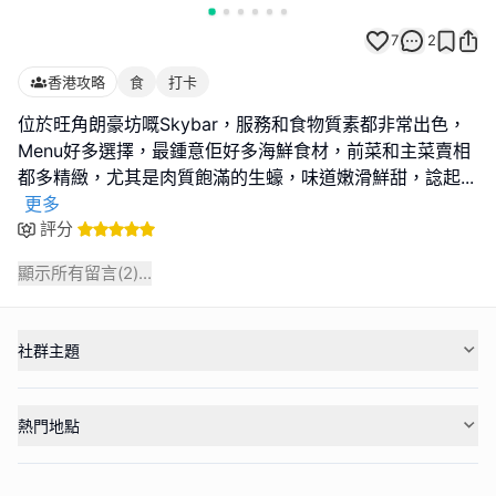
7
2
香港攻略
食
打卡
位於旺角朗豪坊嘅Skybar，服務和食物質素都非常出色，
Menu好多選擇，最鍾意佢好多海鮮食材，前菜和主菜賣相
都多精緻，尤其是肉質飽滿的生蠔，味道嫩滑鮮甜，諗起
...
更多
評分
顯示所有留言(
2
)...
社群主題
熱門地點