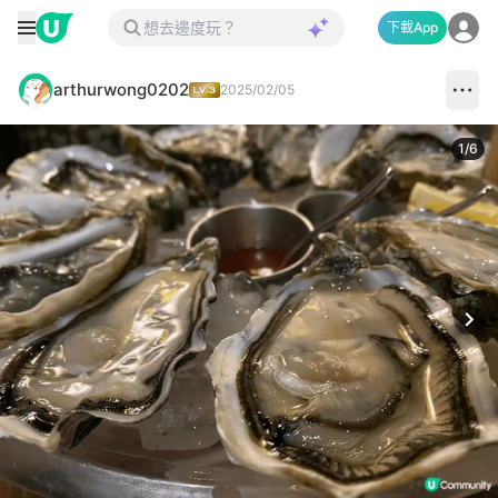
下載App
arthurwong0202
2025/02/05
1
/
6
Next