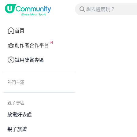
首頁
創作者合作平台
試用獎賞專區
熱門主題
親子專區
放電好去處
親子旅遊