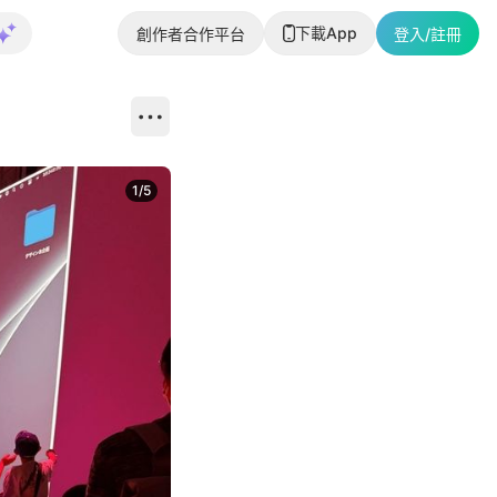
下載App
創作者合作平台
登入/註冊
1
/
5