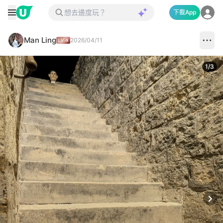
下載App
Man Ling
2026/04/11
1
/
3
Next