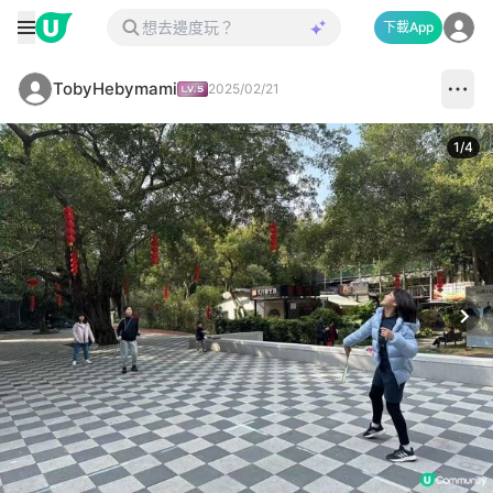
下載App
TobyHebymami
2025/02/21
1
/
4
Next