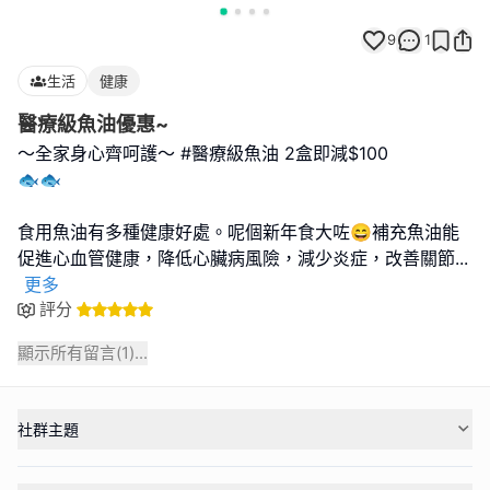
9
1
生活
健康
醫療級魚油優惠~
～全家身心齊呵護～ #醫療級魚油 2盒即減$100
🐟🐟
食用魚油有多種健康好處。呢個新年食大咗😄補充魚油能
促進心血管健康，降低心臟病風險，減少炎症，改善關節
...
更多
評分
顯示所有留言(
1
)...
社群主題