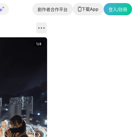
下載App
創作者合作平台
登入/註冊
1
/
4