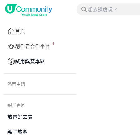
首頁
創作者合作平台
試用獎賞專區
熱門主題
親子專區
放電好去處
親子旅遊