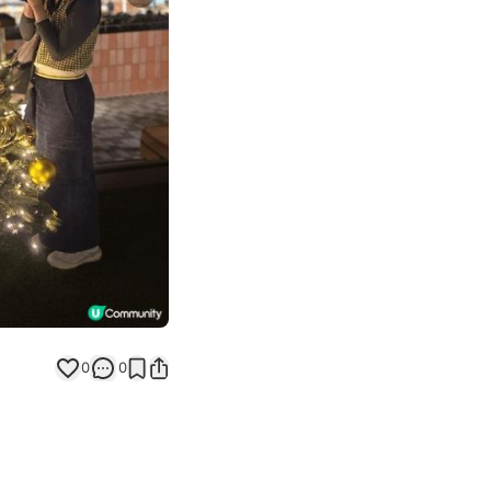
Next slide
0
0