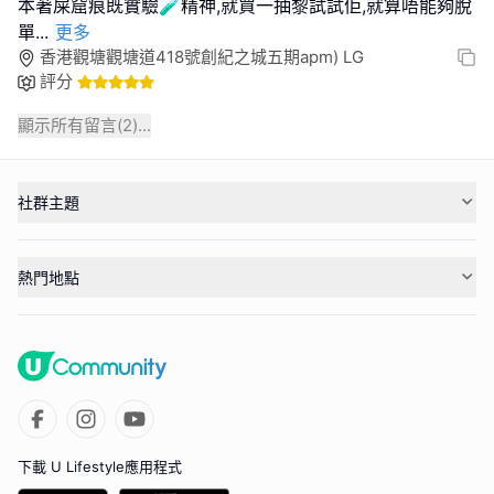
本著屎窟痕既實驗🧪精神,就買一抽黎試試佢,就算唔能夠脫
單
...
更多
香港觀塘觀塘道418號創紀之城五期apm) LG
評分
顯示所有留言(
2
)...
社群主題
熱門地點
下載 U Lifestyle應用程式