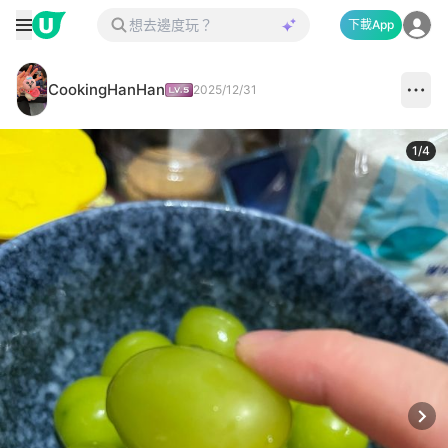
下載App
CookingHanHan
2025/12/31
1
/
4
Next