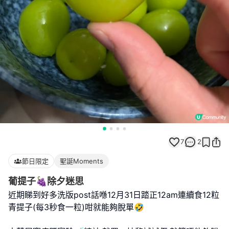
7
2
節日限定
聖誕Moments
葡提子🍇除夕迷思
近期睇到好多洗版post話喺12月31日踏正12am連續食12粒
青提子(每3秒食一粒)咁就能夠脫單🤣