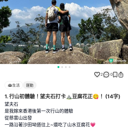
2
0
生活
運動
1. 行山初體驗！望夫石打卡⛰️豆腐花正😋！ (14字)
望夫石
是我嫁來香港後第一次行山的體驗
從慈雲山出發
一路沿著沙田坳道往上~還吃了山水豆腐花💗