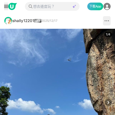
下載App
shally12201
2025/12/17
1
/
4
Next