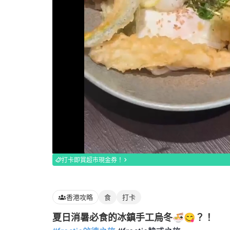
Loaded
:
100.00%
打卡即賞超市現金券！
香港攻略
食
打卡
夏日消暑必食的冰鎮手工烏冬🍜😋？！