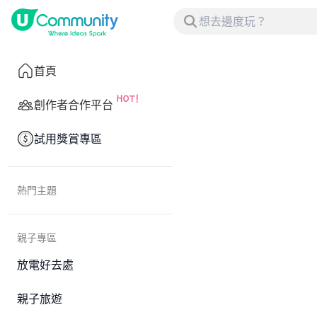
首頁
創作者合作平台
試用獎賞專區
熱門主題
親子專區
放電好去處
親子旅遊