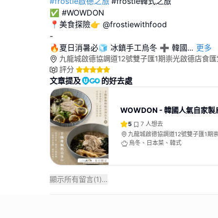
#frostie啟德之旅
#frostie韓式之旅
✅ #WOWDON
📍美食探險👉 @frostiewithfood
-
🔥夏日消暑必🧊 冰鎮手工烏冬 ➕ 韓國
...
更多
九龍城啟德協調道12號雙子匯1期崇光啟德店食匯堂
評分
文章提及
的好去處
WOWDON - 韓國人氣自家
5
7
人想去
九龍城啟德協調道12號雙子匯1期
堂14樓1403號舖
烏冬、日本菜、韓式
顯示所有留言(
1
)...