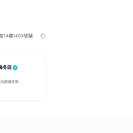
14樓1403號舖
製烏冬店
崇光啟德店食匯