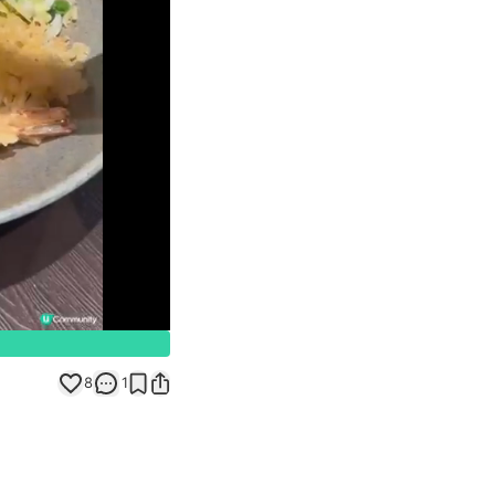
Unmute
8
1