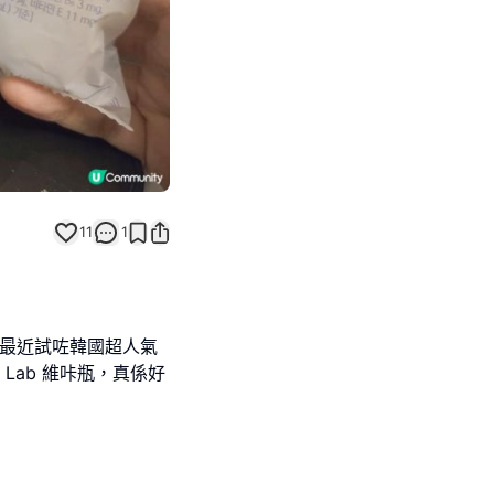
11
1
？最近試咗韓國超人氣
y Lab 維咔瓶，真係好