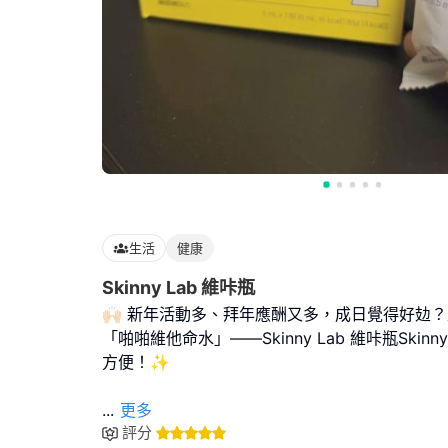
生活
健康
Skinny Lab 維咔瓶
🙌🏻 新年活動多、拜年應酬又多，成日覺得好攰
「啪啪維他命水」——Skinny Lab 維咔瓶Skinn
方便！✨
...
更多
評分