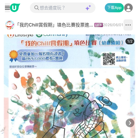
下載App
「我的Chill賞假期」填色比賽投票進行中✅
2026/06/01
1
/
2
Next