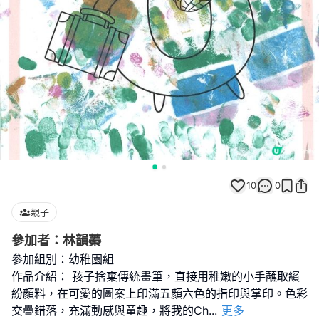
10
0
親子
參加者：林韻蓁
參加組別：幼稚園組
作品介紹： 孩子捨棄傳統畫筆，直接用稚嫩的小手蘸取繽
紛顏料，在可愛的圖案上印滿五顏六色的指印與掌印。色彩
交疊錯落，充滿動感與童趣，將我的Ch
...
更多