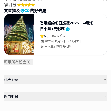
評分
文章提及
的好去處
香港繽紛冬日巡禮2025 - 中環冬
日小鎮+光影匯
5
284
人想去
2025年11月14日 - 12月31日
中環皇后像廣場花園
顯示所有留言(
1
)...
社群主題
熱門地點