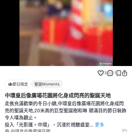
Loaded
:
Unmute
100.00%
3
1
節日限定
聖誕Moments
中環皇后像廣場花園將化身成閃亮的聖誕天地
走進充滿歡樂的冬日小鎮,中環皇后像廣場花園將化身成閃
亮的聖誕天地,20米高的巨型聖誕樹和琳 瑯滿目的節日裝飾
令人嘆為觀止。
投入「光影匯。中環」，沉浸於視聽盛宴
...
更多
中環皇后像廣場花園