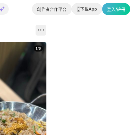
下載App
創作者合作平台
登入/註冊
1
/
6