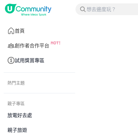
首頁
創作者合作平台
試用獎賞專區
熱門主題
親子專區
放電好去處
親子旅遊