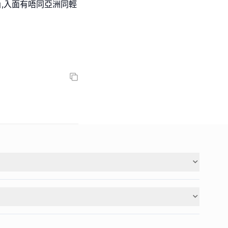
USE｣,入面有唔同亞洲同輕