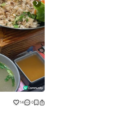
Next slide
14
0