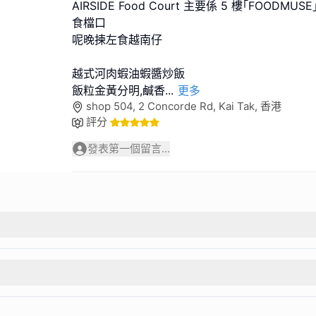
AIRSIDE Food Court 主要係 5 樓｢FOODM
食檔口
呢晚揀左食越南仔
越式河肉蝦油蝦醬炒飯
飯粒金黃分明,鹹香
...
更多
shop 504, 2 Concorde Rd, Kai Tak, 香港
評分
發表第一個留言...