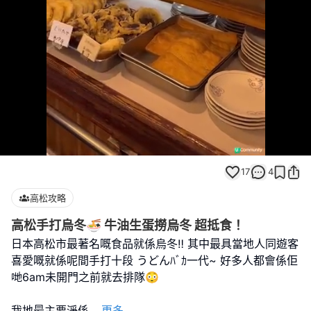
Loaded
:
Unmute
100.00%
17
4
高松攻略
高松手打烏冬🍜 牛油生蛋撈烏冬 超抵食！
日本高松市最著名嘅食品就係烏冬‼️ 其中最具當地人同遊客
喜愛嘅就係呢間手打十段 うどんﾊﾞｶ一代~ 好多人都會係佢
哋6am未開門之前就去排隊😳
我地最主要淨係
...
更多