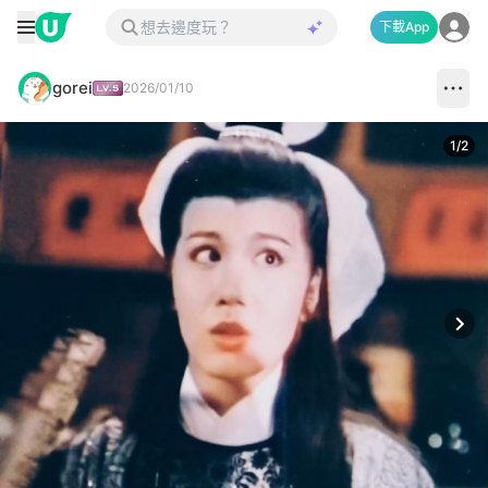
下載App
gorei
2026/01/10
1
/
2
Next