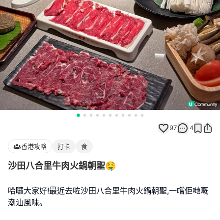
97
4
香港攻略
打卡
食
沙田八合里牛肉火鍋朝聖🤤
哈囉大家好!最近去咗沙田八合里牛肉火鍋朝聖,一嚐佢哋嘅
潮汕風味｡