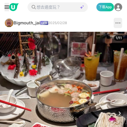
下載App
Bigmouth_jai
2025/02/28
1
/
11
Next