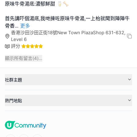
原味牛骨湯底:濃郁鮮甜 🥛🦴
首先講吓個湯底,我哋揀咗原味牛骨湯,一上枱就聞到陣陣牛
骨香
...
更多
香港沙田沙田正街18號New Town PlazaShop 631-632,
Level 6
評分
顯示所有留言(
4
)...
社群主題
熱門地點