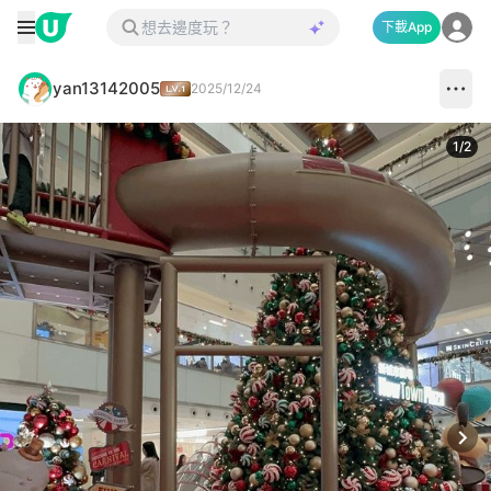
下載App
yan13142005
2025/12/24
1
/
2
Next