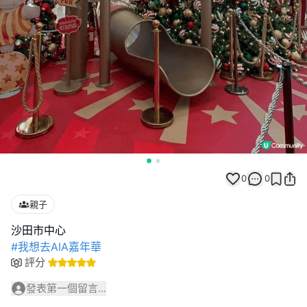
0
0
親子
#我想去AIA嘉年華
評分
發表第一個留言...