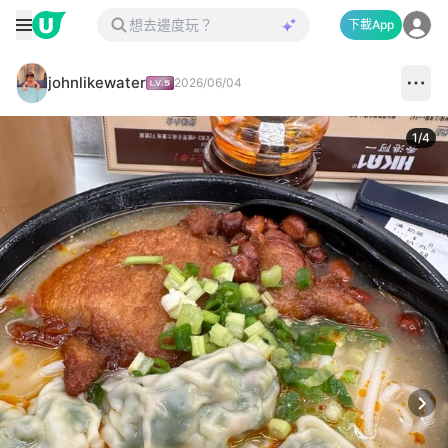
下載App
johnlikewater
2026/06/04
1
/
4
Next