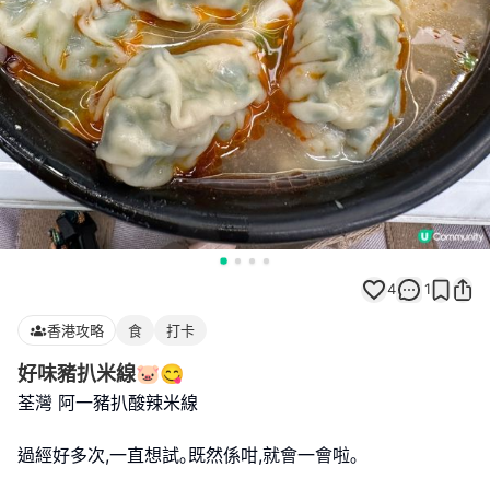
4
1
香港攻略
食
打卡
好味豬扒米線🐷😋
荃灣 阿一豬扒酸辣米線
過經好多次,一直想試｡既然係咁,就會一會啦｡