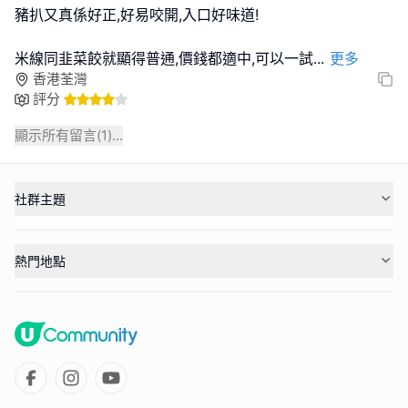
豬扒又真係好正,好易咬開,入口好味道!
米線同韭菜餃就顯得普通,價錢都適中,可以一試
...
更多
香港荃灣
評分
顯示所有留言(
1
)...
社群主題
熱門地點