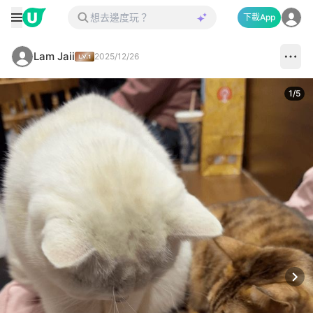
下載App
Lam Jaii
2025/12/26
1
/
5
Next