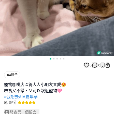
0
0
親子
寵物咖啡店深得大人小朋友喜愛😍
#我想去AIA嘉年華
評分
發表第一個留言...