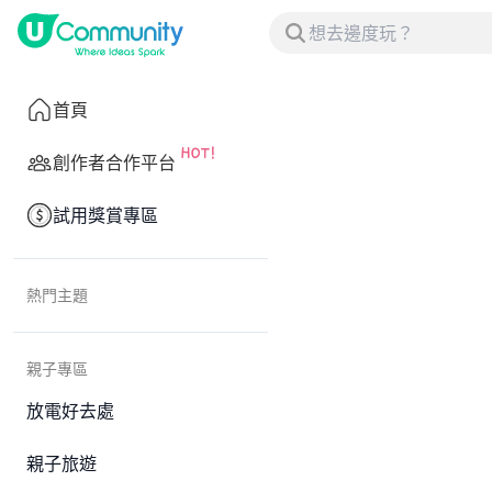
首頁
創作者合作平台
試用獎賞專區
熱門主題
親子專區
放電好去處
親子旅遊