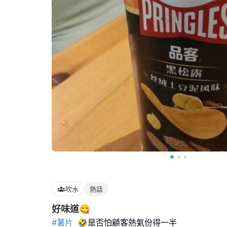
吹水
熱話
好味道😋
#薯片
🤣是否怕顧客熱氣份得一半