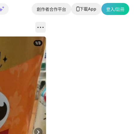
下載App
創作者合作平台
登入/註冊
1
/
3