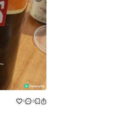
Next slide
1
0