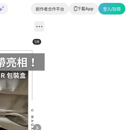
下載App
創作者合作平台
登入/註冊
1
/
6