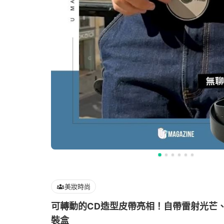
美妝時尚
可轉動的CD造型皮帶亮相！自帶雷射光芒、附
裝盒