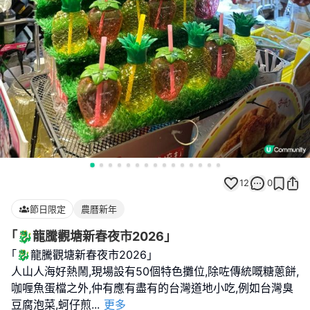
12
0
節日限定
農曆新年
｢🐉龍騰觀塘新春夜市2026｣
｢🐉龍騰觀塘新春夜市2026｣
人山人海好熱鬧,現場設有50個特色攤位,除咗傳統嘅糖蔥餅,
咖喱魚蛋檔之外,仲有應有盡有的台灣道地小吃,例如台灣臭
豆腐泡菜,蚵仔煎
...
更多