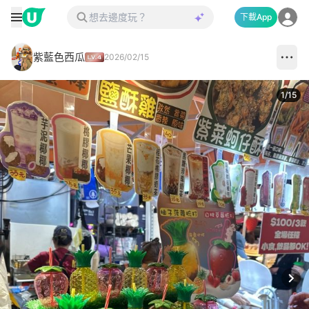
下載App
紫藍色西瓜
2026/02/15
1
/
15
Next