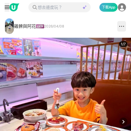
下載App
雞髀與阿花
2026/04/08
1
/
7
Next