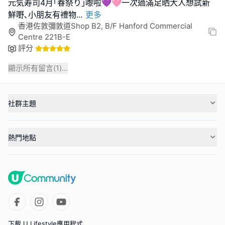
元気寿司4月｢春祭り｣嚟啦💜🩷一次過滿足晒大人想試新
鮮嘢､小朋友有禮物
...
更多
香港佐敦彌敦道Shop B2, B/F Hanford Commercial
Centre 221B-E
評分
顯示所有留言(
1
)...
社群主題
熱門地點
下載 U Lifestyle應用程式