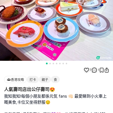
7
1
香港攻略
打卡
親子
食
人氣壽司店出公仔壽司😍
我知我知!每個小朋友都係元気 fans 👊🏻 最愛睇到小火車上
嘅美食,卡位又坐得舒服😌