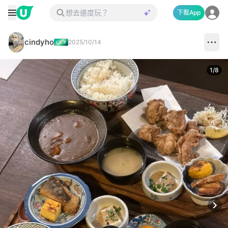
下載App
cindyho
2025/10/14
1
/
8
Next