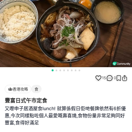
15
0
香港攻略
食
豐富日式午市定食
又嚟申子居酒屋食lunch! 就算係假日佢哋餐牌依然有6折優
惠,今次同樣點咗個人最愛嘅壽喜燒,食物份量非常足夠同好
豐富,食得好滿足