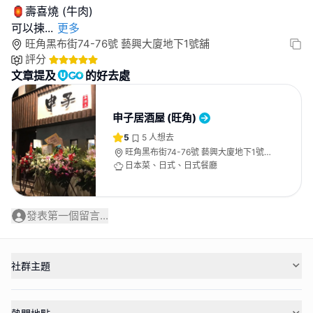
🏮壽喜燒 (牛肉)
可以揀
...
更多
旺角黑布街74-76號 藝興大廈地下1號舖
評分
文章提及
的好去處
申子居酒屋 (旺角)
5
5
人想去
旺角黑布街74-76號 藝興大廈地下1號
舖
日本菜、日式、日式餐廳
發表第一個留言...
社群主題