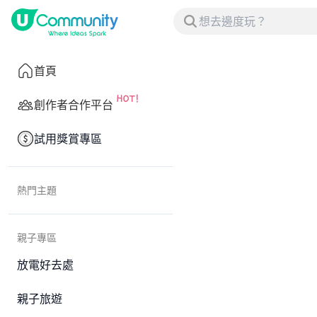
首頁
創作者合作平台
試用獎賞專區
熱門主題
親子專區
放電好去處
親子旅遊