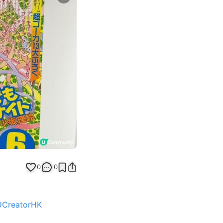
Next slide
0
0
UCreatorHK