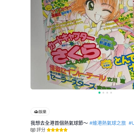
娛樂
我想去全港首個熱氣球節～
#維港熱氣球之旅
#
評分