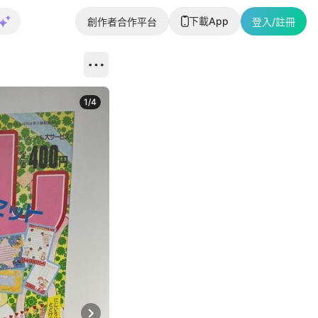
下載App
創作者合作平台
登入/註冊
1
/
4