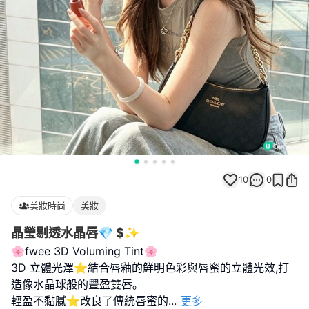
10
0
美妝時尚
美妝
晶瑩剔透水晶唇💎 $✨
🌸fwee 3D Voluming Tint🌸
3D 立體光澤⭐️結合唇釉的鮮明色彩與唇蜜的立體光效,打
造像水晶球般的豐盈雙唇｡
輕盈不黏膩⭐️改良了傳統唇蜜的
...
更多