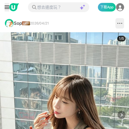
下載App
Sop
2026/04/21
1
/
5
Next