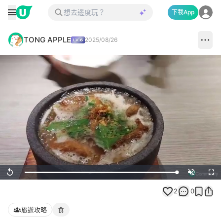
下載App
TONG APPLE
2025/08/26
Loaded
:
Replay
Unmute
Full
100.00%
2
0
旅遊攻略
食