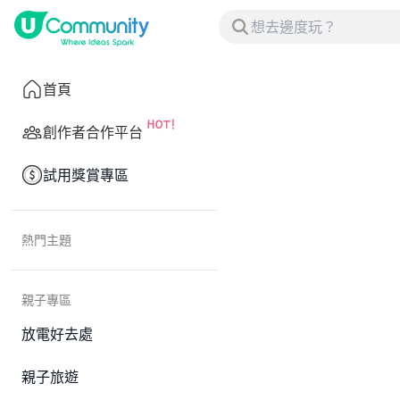
首頁
創作者合作平台
試用獎賞專區
熱門主題
親子專區
放電好去處
親子旅遊