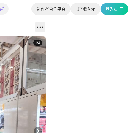
下載App
創作者合作平台
登入/註冊
1
/
3