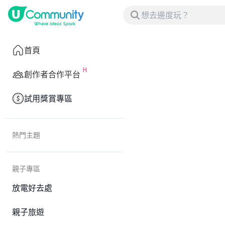
首頁
創作者合作平台
試用獎賞專區
熱門主題
親子專區
放電好去處
親子旅遊