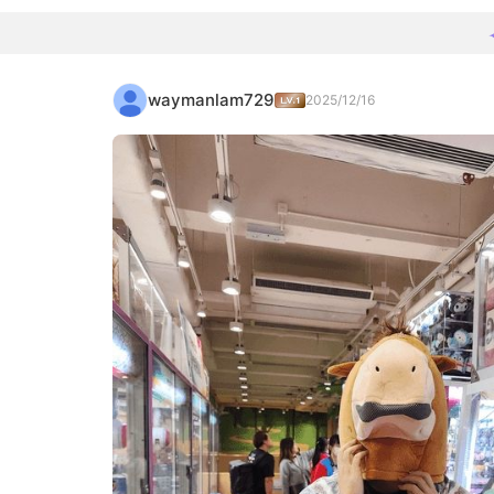
waymanlam729
2025/12/16