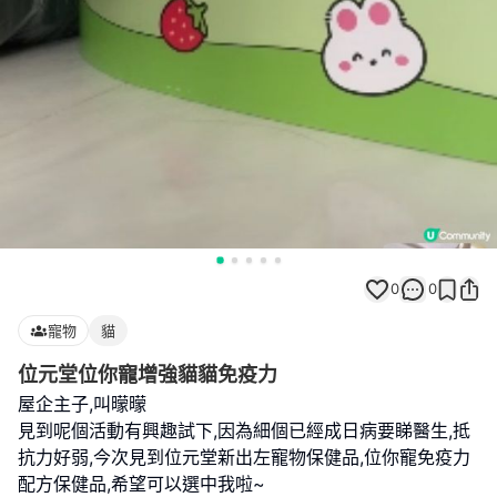
0
0
寵物
貓
位元堂位你寵增強貓貓免疫力
屋企主子,叫曚曚
見到呢個活動有興趣試下,因為細個已經成日病要睇醫生,抵
抗力好弱,今次見到位元堂新出左寵物保健品,位你寵免疫力