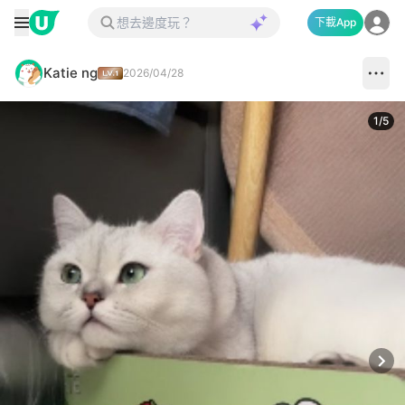
下載App
Katie ng
2026/04/28
1
/
5
Next