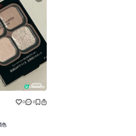
Next slide
0
0
顏色