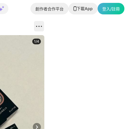
下載App
創作者合作平台
登入/註冊
1
/
4