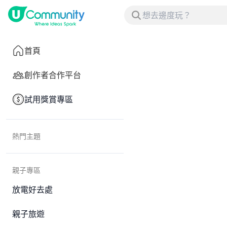
首頁
創作者合作平台
試用獎賞專區
熱門主題
親子專區
放電好去處
親子旅遊