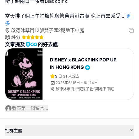
衝了趟兩日一夜看Blackpink!
當天排了個上午拍旗袍與懷舊香港古廟,晚上再去感受
...
更
多
啟德沐翠街12號雙子匯2期地下中庭
評分
文章提及
的好去處
DISNEY x BLACKPINK POP UP
IN HONG KONG
5
31
人想去
2026年6月5日 - 6月14日
啟德沐翠街12號雙子匯2期地下中庭
發表第一個留言...
社群主題