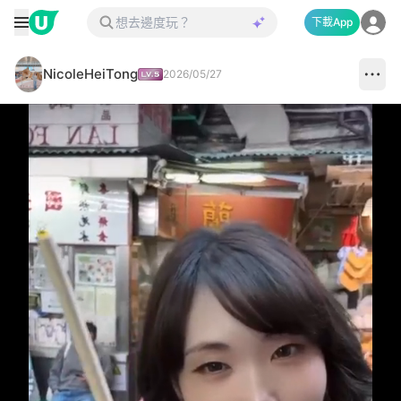
下載App
NicoleHeiTong
2026/05/27