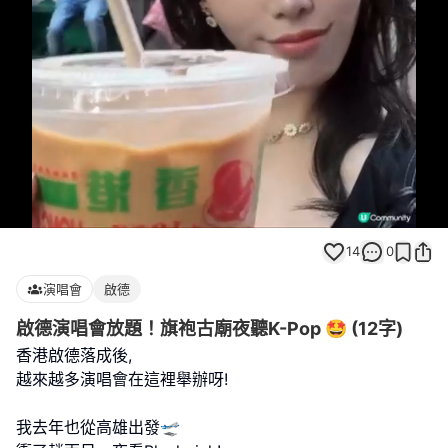
Loaded
:
Unmute
70.79%
14
0
演唱會
啟德
啟德演唱會放題！旗袍古廟夜聽K-Pop 🤩 (12字)
香港啟德落成後,
越來越多演唱會在這裡舉辦呀!
我去年也從高雄出發🛫