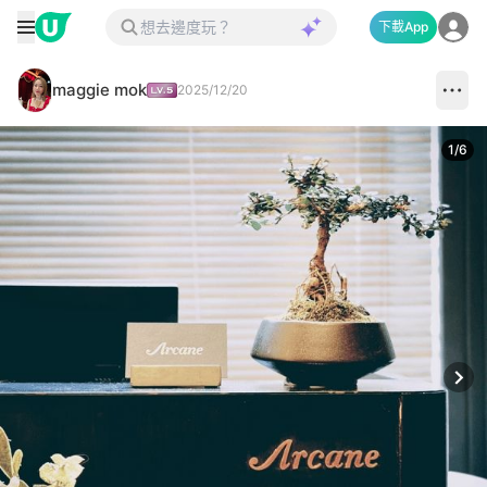
下載App
maggie mok
2025/12/20
1
/
6
Next