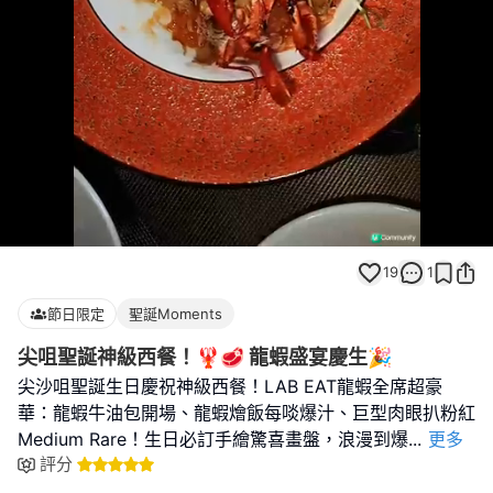
Loaded
:
Unmute
100.00%
19
1
節日限定
聖誕Moments
尖咀聖誕神級西餐！🦞🥩 龍蝦盛宴慶生🎉
尖沙咀聖誕生日慶祝神級西餐！LAB EAT龍蝦全席超豪
華：龍蝦牛油包開場、龍蝦燴飯每啖爆汁、巨型肉眼扒粉紅
Medium Rare！生日必訂手繪驚喜畫盤，浪漫到爆
...
更多
評分