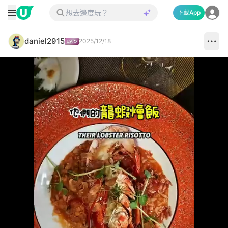
下載App
daniel2915
2025/12/18